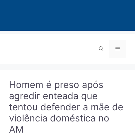
Pular
para
Menu
o
conteúdo
Homem é preso após
agredir enteada que
tentou defender a mãe de
violência doméstica no
AM