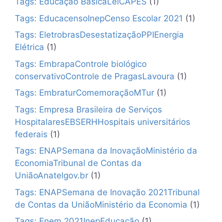
Tags: Educação BásicaLeiCAPES
(1)
Tags: EducacensoInepCenso Escolar 2021
(1)
Tags: EletrobrasDesestatizaçãoPPIEnergia
Elétrica
(1)
Tags: EmbrapaControle biológico
conservativoControle de PragasLavoura
(1)
Tags: EmbraturComemoraçãoMTur
(1)
Tags: Empresa Brasileira de Serviços
HospitalaresEBSERHHospitais universitários
federais
(1)
Tags: ENAPSemana da InovaçãoMinistério da
EconomiaTribunal de Contas da
UniãoAnatelgov.br
(1)
Tags: ENAPSemana de Inovação 2021Tribunal
de Contas da UniãoMinistério da Economia
(1)
Tags: Enem 2021InepEducação
(1)