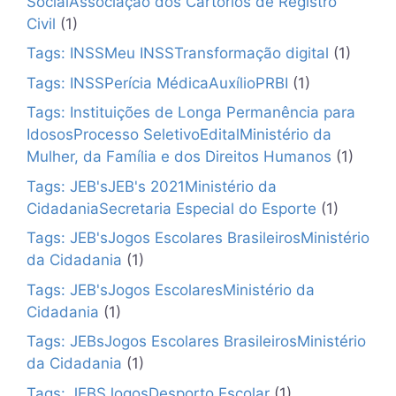
SocialAssociação dos Cartórios de Registro
Civil
(1)
Tags: INSSMeu INSSTransformação digital
(1)
Tags: INSSPerícia MédicaAuxílioPRBI
(1)
Tags: Instituições de Longa Permanência para
IdososProcesso SeletivoEditalMinistério da
Mulher, da Família e dos Direitos Humanos
(1)
Tags: JEB'sJEB's 2021Ministério da
CidadaniaSecretaria Especial do Esporte
(1)
Tags: JEB'sJogos Escolares BrasileirosMinistério
da Cidadania
(1)
Tags: JEB'sJogos EscolaresMinistério da
Cidadania
(1)
Tags: JEBsJogos Escolares BrasileirosMinistério
da Cidadania
(1)
Tags: JEBSJogosDesporto Escolar
(1)