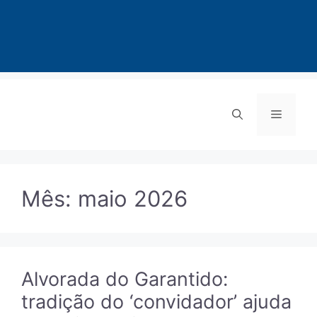
Pular
para
Menu
o
conteúdo
Mês:
maio 2026
Alvorada do Garantido:
tradição do ‘convidador’ ajuda