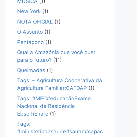
MÚSICA
(1)
New York
(1)
NOTA OFICIAL
(1)
O Assunto
(1)
Pentágono
(1)
Qual a Amazônia que você quer
para o futuro?
(11)
Queimadas
(1)
Tags: – Agricultura Cooperativa da
Agricultura Familiar;CAFDAP
(1)
Tags: #MEC#educaçãoExame
Nacional de Residência
EbserhEnare
(1)
Tags:
#ministeriodasaude#saude#capac