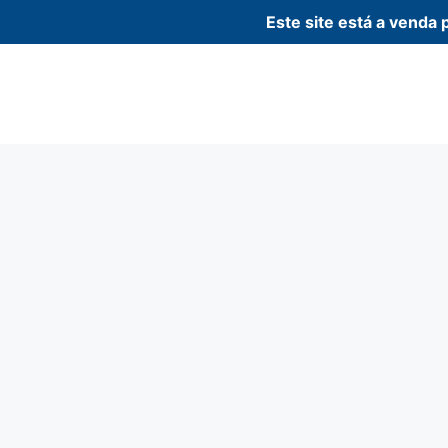
Este site está a vend
Pular
para
o
conteúdo