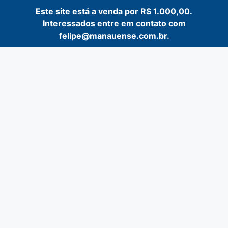
Este site está a venda por R$ 1.000,00.
Interessados entre em contato com
felipe@manauense.com.br.
Pular
para
o
conteúdo