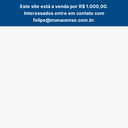
Este site está a venda por R$ 1.000,00.
Interessados entre em contato com
felipe@manauense.com.br.
Pular
para
o
conteúdo