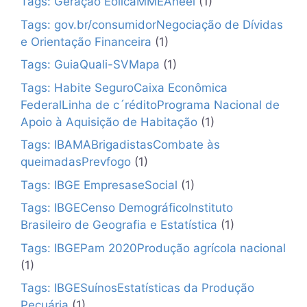
Tags: Geração EólicaMMEAneel
(1)
Tags: gov.br/consumidorNegociação de Dívidas
e Orientação Financeira
(1)
Tags: GuiaQuali-SVMapa
(1)
Tags: Habite SeguroCaixa Econômica
FederalLinha de c´réditoPrograma Nacional de
Apoio à Aquisição de Habitação
(1)
Tags: IBAMABrigadistasCombate às
queimadasPrevfogo
(1)
Tags: IBGE EmpresaseSocial
(1)
Tags: IBGECenso DemográficoInstituto
Brasileiro de Geografia e Estatística
(1)
Tags: IBGEPam 2020Produção agrícola nacional
(1)
Tags: IBGESuínosEstatísticas da Produção
Pecuária
(1)