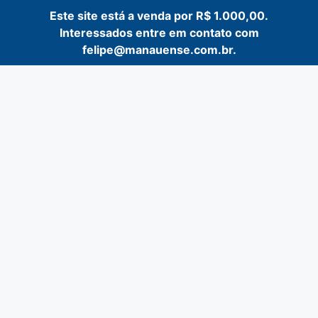
Este site está a venda por R$ 1.000,00.
Interessados entre em contato com
felipe@manauense.com.br.
Pular
para
o
conteúdo