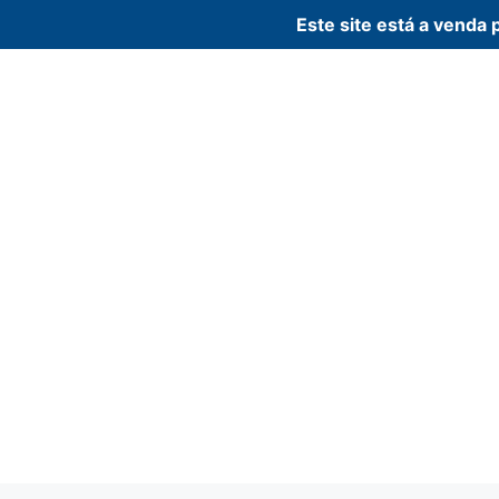
Este site está a vend
Pular
para
o
conteúdo