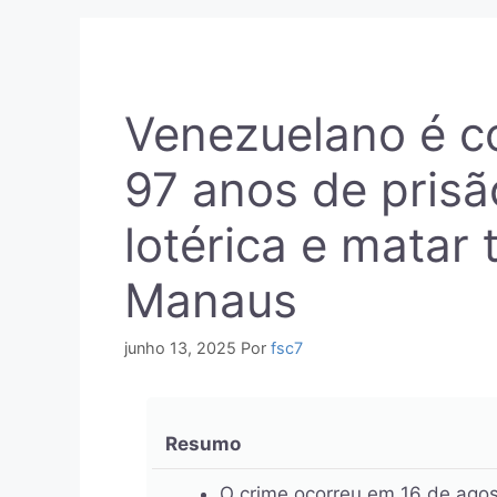
Venezuelano é c
97 anos de prisã
lotérica e matar
Manaus
junho 13, 2025
Por
fsc7
Resumo
O crime ocorreu em 16 de agost