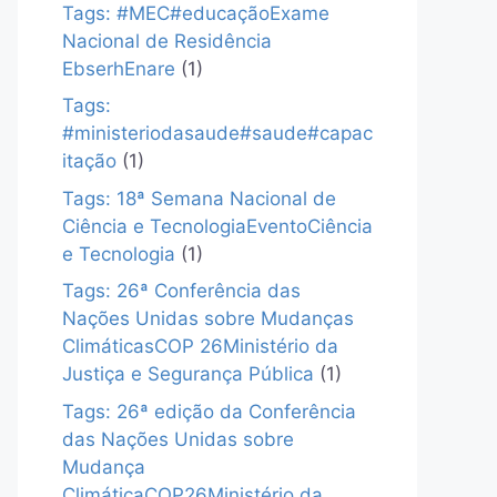
Tags: #MEC#educaçãoExame
Nacional de Residência
EbserhEnare
(1)
Tags:
#ministeriodasaude#saude#capac
itação
(1)
Tags: 18ª Semana Nacional de
Ciência e TecnologiaEventoCiência
e Tecnologia
(1)
Tags: 26ª Conferência das
Nações Unidas sobre Mudanças
ClimáticasCOP 26Ministério da
Justiça e Segurança Pública
(1)
Tags: 26ª edição da Conferência
das Nações Unidas sobre
Mudança
ClimáticaCOP26Ministério da