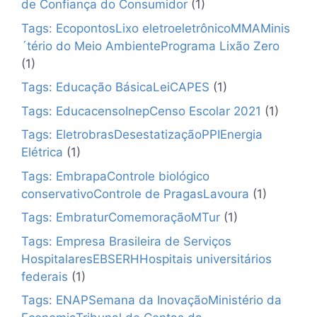
de Confiança do Consumidor
(1)
Tags: EcopontosLixo eletroeletrônicoMMAMinis
´tério do Meio AmbientePrograma Lixão Zero
(1)
Tags: Educação BásicaLeiCAPES
(1)
Tags: EducacensoInepCenso Escolar 2021
(1)
Tags: EletrobrasDesestatizaçãoPPIEnergia
Elétrica
(1)
Tags: EmbrapaControle biológico
conservativoControle de PragasLavoura
(1)
Tags: EmbraturComemoraçãoMTur
(1)
Tags: Empresa Brasileira de Serviços
HospitalaresEBSERHHospitais universitários
federais
(1)
Tags: ENAPSemana da InovaçãoMinistério da