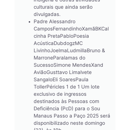
culturais que ainda serão
divulgadas.
Padre Alessandro
CamposFernandinhoXamãBKCal
cinha PretaPabloPoesia
AcústicaDubdogzMC
LivinhoJoelmaLudmillaBruno &
MarroneParalamas do
SucessoSimone MendesXand
AviãoGusttavo LimaIvete
SangaloEli SoaresPaula
TollerPéricles 1 de 1 Um lote
exclusivo de ingressos
destinados às Pessoas com
Deficiência (PcD) para o Sou
Manaus Passo a Paço 2025 será
disponibilizado neste domingo