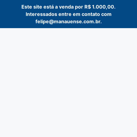
Este site está a venda por R$ 1.000,00.
Interessados entre em contato com
felipe@manauense.com.br.
Pular
para
o
conteúdo