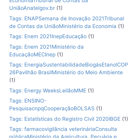
EconomiaTribunal de Contas da
UniãoAnatelgov.br
(1)
Tags: ENAPSemana de Inovação 2021Tribunal
de Contas da UniãoMinistério da Economia
(1)
Tags: Enem 2021InepEducação
(1)
Tags: Enem 2021Ministério da
EducaçãoMECInep
(1)
Tags: EnergiaSustentabilidadeBiogásEtanolCOP
26Pavilhão BrasilMinistério do Meio Ambiente
(1)
Tags: Energy WeeksLeilãoMME
(1)
Tags: ENSINO-
PesquisacnpqCooperaçãoBOLSAS
(1)
Tags: Estatísticas do Registro Civil 2020IBGE
(1)
Tags: farmacovigilância veterináriaConsulta
públicaMinistério da Agricultura, Pecuária e