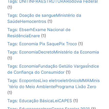
Tags: DNITINFRAESTRUTURARodovia Federal
(1)
Tags: Doação de sangueMinistério da
SaúdeHemocentros
(1)
Tags: EbserhExame Nacional de
ResidênciaEnare
(1)
Tags: Economia Pix SaquePix Troco
(1)
Tags: EconomiaDecretoMinistério da Economia
(1)
Tags: EconomiaFundação Getúlio VargasÍndice
de Confiança do Consumidor
(1)
Tags: EcopontosLixo eletroeletrônicoMMAMinis
´tério do Meio AmbientePrograma Lixão Zero
(1)
Tags: Educação BásicaLeiCAPES
(1)
Tags: EducacensoInepCenso Escolar 2021
(1)