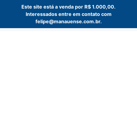
Este site está a venda por R$ 1.000,00.
Interessados entre em contato com
felipe@manauense.com.br.
Pular
para
o
conteúdo